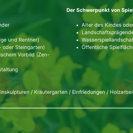
Der Schwerpunkt von Spiel
nder
Alter des Kindes ode
Landschaftsprägende
tige und Rentner)
Wasserspiellandschaf
 oder Steingarten)
Öffentliche Spielflä
tischem Vorbild (Zen-
taltung
inskulpturen / Kräutergarten / Einfriedungen / Holzarbei