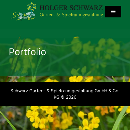
Zum
Inhalt
Menü
springen
Portfolio
Schwarz Garten- & Spielraumgestaltung GmbH & Co.
KG © 2026