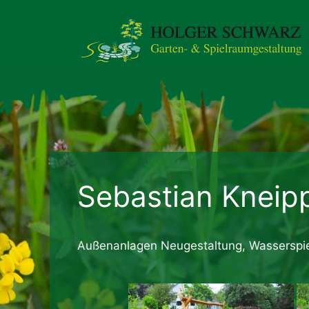
Zum
Inhalt
springen
Sebastian Kneip
Außenanlagen Neugestaltung, Wasserspie