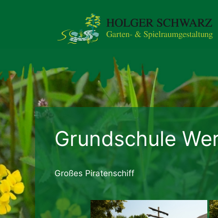
Zum
Inhalt
springen
Grundschule We
Großes Piratenschiff